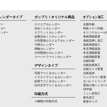
レンダータイプ
ガップリ！オリジナル商品
オプション加工
ダー
スクエアカレンダー
全面印刷
ンダー
日めくりカレンダー
特殊トナー印刷
レンダー
スプリットカレンダー
オリジナルシール
短冊日めくりカレンダー
表紙用紙変更
大判壁掛けスクエアカレンダー
表紙箔押し加工
寸胴カレンダー
表紙表面加工
掛軸カレンダー
本文用紙追加
大判壁掛けカレンダー
本文用紙変更
スーパーファインカレンダー
台紙用紙変更
台紙印刷
デザインタイプ
台紙合紙加工
台紙サイズ変更
写真でつくるカレンダー
台紙追加
イラストでつくるカレンダー
リングカラー変更
絵画でつくるカレンダー
セパレートリング
日付文字でつくるカレンダー
壁掛け用ハンガー
OPP袋
印刷方式
ミシン目加工
角丸加工
３種類の印刷方式
変形サイズ