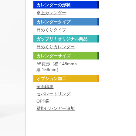
カレンダーの形状
卓上カレンダー
カレンダータイプ
日めくりタイプ
ガップリ！オリジナル商品
日めくりカレンダー
カレンダーサイズ
A5変形（横:148mm×
縦:158mm）
オプション加工
全面印刷
セパレートリング
OPP袋
壁掛けハンガー追加