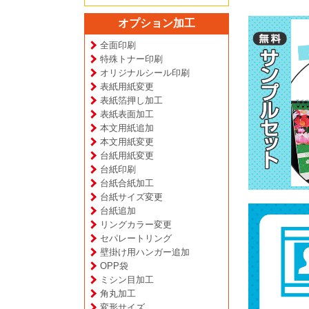
オプション加工
全面印刷
特殊トナー印刷
オリジナルシール印刷
表紙用紙変更
表紙箔押し加工
表紙表面加工
本文用紙追加
本文用紙変更
台紙用紙変更
台紙印刷
台紙合紙加工
台紙サイズ変更
台紙追加
リングカラー変更
セパレートリング
壁掛け用ハンガー追加
OPP袋
ミシン目加工
角丸加工
変形サイズ