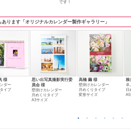
です！
もあります「オリジナルカレンダー製作ギャラリー」
帆 様
思い出写真撮影実行委
高橋 繭 様
株
ンダー
壁掛けカレンダー
卓
員会 様
タイプ
月めくりタイプ
日
壁掛けカレンダー
ズ
変形サイズ
A
月めくりタイプ
A3サイズ