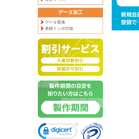
データ加工
データ変換
表紙トンボ付加