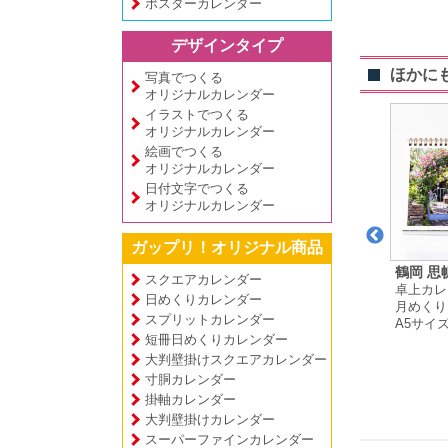
ポスターカレンダー
デザインタイプ
ほかに
写真でつくる
オリジナルカレンダー
イラストでつくる
オリジナルカレンダー
絵画でつくる
オリジナルカレンダー
日付文字でつくる
オリジナルカレンダー
ガップリ！オリジナル商品
イ 様
りゅう店長 様
アトリエＴＡＭ 山
鶴岡 思
スクエアカレンダー
ー
卓上カレンダー
卓上カレ
口 珠瑛 様
日めくりカレンダー
プ
月めくりタイプ
月めくり
卓上カレンダー
スプリットカレンダー
A5サイズ
A5サイ
日めくりタイプ
短冊日めくりカレンダー
A5変形サイズ
大判壁掛けスクエアカレンダー
寸胴カレンダー
掛軸カレンダー
大判壁掛けカレンダー
スーパーファインカレンダー