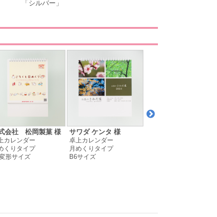
「シルバー」
式会社 松岡製菓 様
サワダ ケンタ 様
一般社団法人宜野座村
上カレンダー
卓上カレンダー
観光協会 様
めくりタイプ
月めくりタイプ
卓上カレンダー
5変形サイズ
B6サイズ
日めくりタイプ
A5変形サイズ