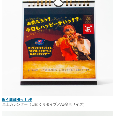
歌う海賊団ッ！ 様
卓上カレンダー（日めくりタイプ／A5変形サイズ）