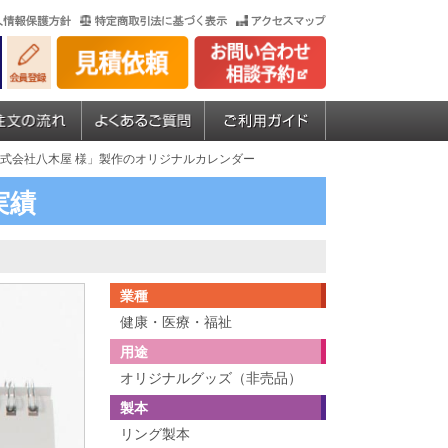
株式会社八木屋 様」製作のオリジナルカレンダー
実績
業種
健康・医療・福祉
用途
オリジナルグッズ（非売品）
製本
リング製本