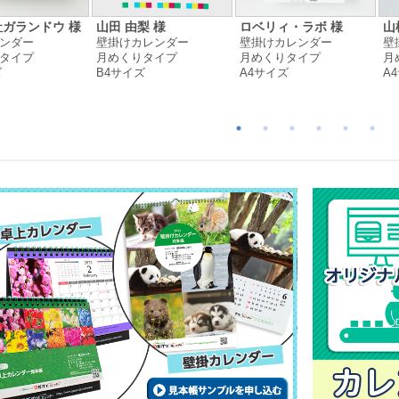
ガランドウ 様
山田 由梨 様
ロベリィ・ラボ 様
山
ンダー
壁掛けカレンダー
壁掛けカレンダー
壁
タイプ
月めくりタイプ
月めくりタイプ
月
ズ
B4サイズ
A4サイズ
A