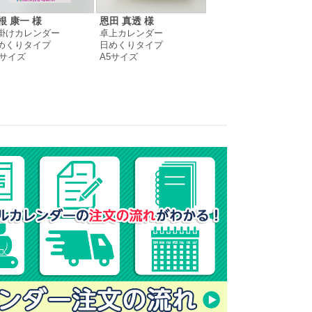
根 康一 様
恩田 真透 様
mashiyu 犀川L 様
掛けカレンダー
卓上カレンダー
壁掛けカレンダー
めくりタイプ
日めくりタイプ
月めくりタイプ
4サイズ
A5サイズ
A4変形サイズ