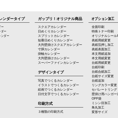
レンダータイプ
ガップリ！オリジナル商品
オプション加工
ダー
スクエアカレンダー
全面印刷
ンダー
日めくりカレンダー
特殊トナー印刷
レンダー
スプリットカレンダー
オリジナルシール
短冊日めくりカレンダー
表紙用紙変更
大判壁掛けスクエアカレンダー
表紙箔押し加工
寸胴カレンダー
表紙表面加工
掛軸カレンダー
本文用紙追加
大判壁掛けカレンダー
本文用紙変更
スーパーファインカレンダー
台紙用紙変更
台紙印刷
デザインタイプ
台紙合紙加工
台紙サイズ変更
写真でつくるカレンダー
台紙追加
イラストでつくるカレンダー
リングカラー変更
絵画でつくるカレンダー
セパレートリング
日付文字でつくるカレンダー
壁掛け用ハンガー
OPP袋
印刷方式
ミシン目加工
角丸加工
３種類の印刷方式
変形サイズ