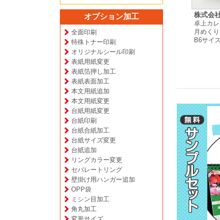
箱」 様
北村 紗希 様
mama's smile はぐ 様
株式会社
オプション加工
ー
壁掛けカレンダー
卓上カレンダー
卓上カレ
プ
月めくりタイプ
日めくりタイプ
月めくり
全面印刷
A4変形サイズ
A5変形サイズ
B6サイ
特殊トナー印刷
オリジナルシール印刷
表紙用紙変更
表紙箔押し加工
表紙表面加工
本文用紙追加
本文用紙変更
台紙用紙変更
台紙印刷
台紙合紙加工
台紙サイズ変更
台紙追加
リングカラー変更
セパレートリング
壁掛け用ハンガー追加
OPP袋
ミシン目加工
角丸加工
変形サイズ