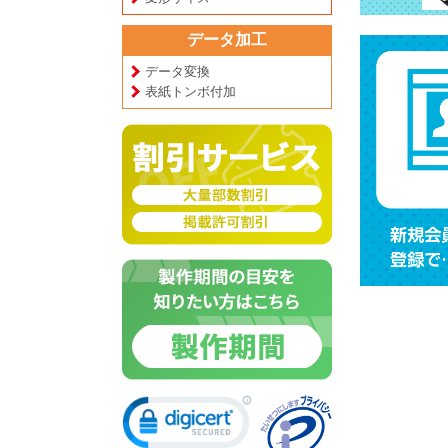
データ加工
データ変換
表紙トンボ付加