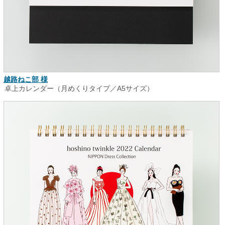
越路ねこ部 様
卓上カレンダー（月めくりタイプ／A5サイズ）