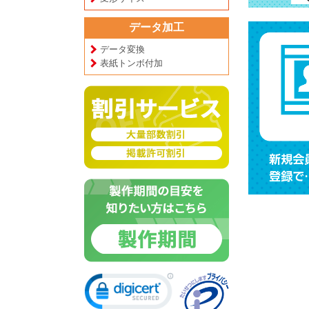
データ加工
データ変換
表紙トンボ付加