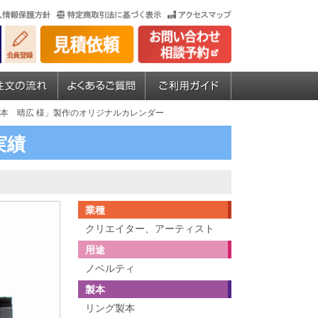
岡本 晴広 様」製作のオリジナルカレンダー
実績
業種
クリエイター、アーティスト
用途
ノベルティ
製本
リング製本