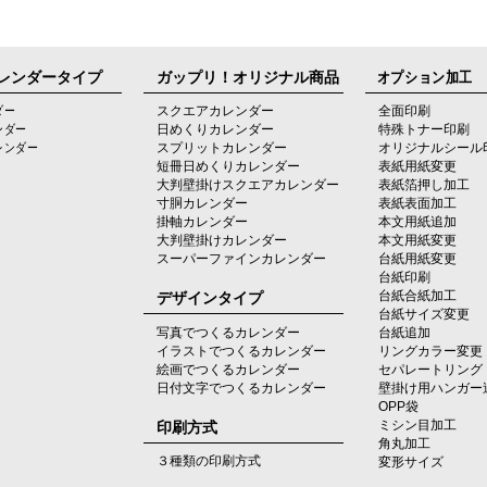
レンダータイプ
ガップリ！オリジナル商品
オプション加工
ダー
スクエアカレンダー
全面印刷
ンダー
日めくりカレンダー
特殊トナー印刷
レンダー
スプリットカレンダー
オリジナルシール
短冊日めくりカレンダー
表紙用紙変更
大判壁掛けスクエアカレンダー
表紙箔押し加工
寸胴カレンダー
表紙表面加工
掛軸カレンダー
本文用紙追加
大判壁掛けカレンダー
本文用紙変更
スーパーファインカレンダー
台紙用紙変更
台紙印刷
デザインタイプ
台紙合紙加工
台紙サイズ変更
写真でつくるカレンダー
台紙追加
イラストでつくるカレンダー
リングカラー変更
絵画でつくるカレンダー
セパレートリング
日付文字でつくるカレンダー
壁掛け用ハンガー
OPP袋
印刷方式
ミシン目加工
角丸加工
３種類の印刷方式
変形サイズ