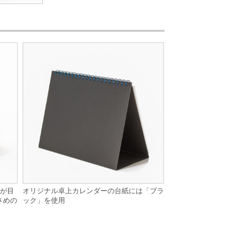
オリジナル卓上カレンダーの台紙には「ブラ
トが目
ック」を使用
さめの