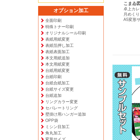
Becoming
社 様
NPO法人 HAPPY
こまゐ図
Biolimitless 出版記念
ダー
卓上カレ
DOG TEAM 様
オプション加工
様
プ
月めくり
卓上カレンダー
卓上カレンダー
A5変形
月めくりタイプ
全面印刷
日めくりタイプ
B6サイズ
特殊トナー印刷
B6サイズ
オリジナルシール印刷
表紙用紙変更
表紙箔押し加工
表紙表面加工
本文用紙追加
本文用紙変更
台紙用紙変更
台紙印刷
台紙合紙加工
台紙サイズ変更
台紙追加
リングカラー変更
セパレートリング
壁掛け用ハンガー追加
OPP袋
ミシン目加工
角丸加工
変形サイズ