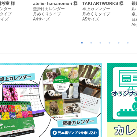
考室 様
atelier hananomori 様
TAKI ARTWORKS 様
銀
ンダー
壁掛けカレンダー
卓上カレンダー
ル
タイプ
月めくりタイプ
月めくりタイプ
卓
サイズ
A4サイズ
A5サイズ
日
A