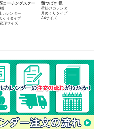
座コーチングスクー
茜つばき 様
加古川バプテスト教会
壁掛けカレンダー
 様
様
月めくりタイプ
上カレンダー
卓上カレンダー
A4サイズ
めくりタイプ
月めくりタイプ
5変形サイズ
変形サイズ