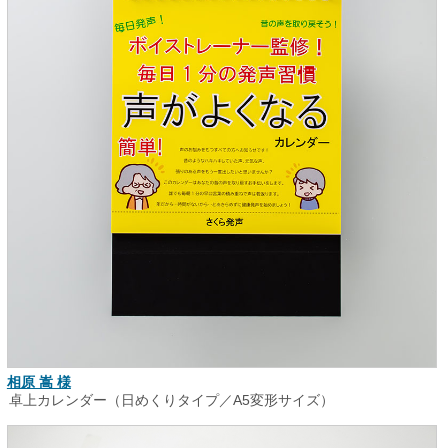
相原 嵩 様
卓上カレンダー（日めくりタイプ／A5変形サイズ）