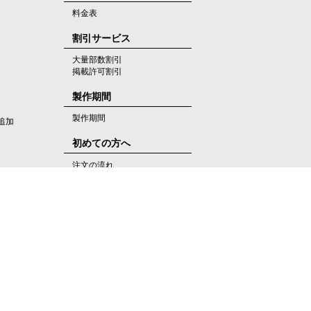
料金表
割引サービス
大量部数割引
掲載許可割引
製作期間
製作期間
追加
初めての方へ
注文の流れ
よくあるご質問
ご利用ガイド
人情報保護方針
▶ 特定商取引法に基づく表示
▶ 利用規約
▶ 会社概要
に関する手続き
▶ 個人情報の取扱いについて（プライバシーポリシー）
▶ ニュースリリース
▶ サイトマップ
▶ アクセスマップ