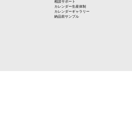
相談サポート
カレンダー生産体制
カレンダーギャラリー
納品前サンプル
運営：第一資料印刷株式会社 NBD事業部
〒162-0818 東京都新宿区築地町8番地7
TEL 03-5227-1728 ／ FAX 03-3267-8288