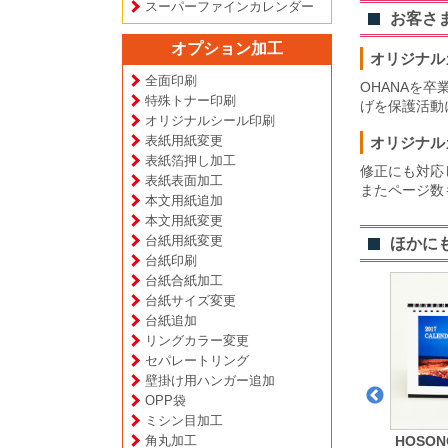
スーパーファインカレンダー
お客さ
オプション加工
オリジナル
全面印刷
OHANAを
特殊トナー印刷
げを保護活動
オリジナルシール印刷
表紙用紙変更
オリジナル
表紙箔押し加工
修正にも対応
表紙表面加工
またページ数
本文用紙追加
本文用紙変更
台紙用紙変更
ほかに
台紙印刷
台紙合紙加工
台紙サイズ変更
台紙追加
リングカラー変更
セパレートリング
壁掛け用ハンガー追加
OPP袋
ミシン目加工
角丸加工
危機管理
あきちょん 様
加賀ま波 様
HOSON