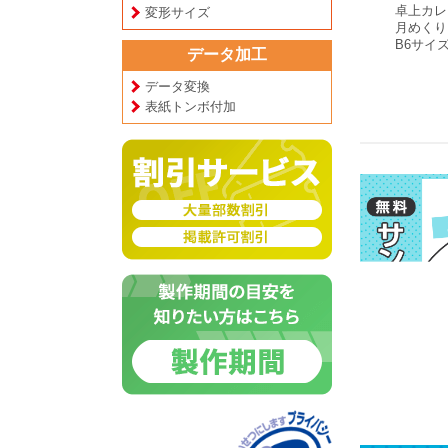
壁掛けカレンダー
卓上カレンダー
卓上カレ
変形サイズ
月めくりタイプ
日めくりタイプ
月めくり
ー
A3サイズ
A5変形サイズ
B6サイ
プ
データ加工
データ変換
表紙トンボ付加