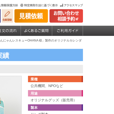
わんにゃんレスキューOHANA 様」製作のオリジナルカレンダ
実績
業種
公共機関、NPOなど
用途
オリジナルグッズ（販売用）
製本