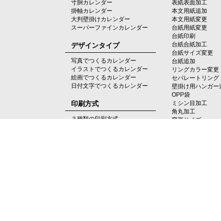
寸胴カレンダー
表紙表面加工
掛軸カレンダー
本文用紙追加
大判壁掛けカレンダー
本文用紙変更
スーパーファインカレンダー
台紙用紙変更
台紙印刷
デザインタイプ
台紙合紙加工
台紙サイズ変更
写真でつくるカレンダー
台紙追加
イラストでつくるカレンダー
リングカラー変更
絵画でつくるカレンダー
セパレートリング
日付文字でつくるカレンダー
壁掛け用ハンガー
OPP袋
印刷方式
ミシン目加工
角丸加工
３種類の印刷方式
変形サイズ
▶ 個
▶ 個人情報の開示等の要望