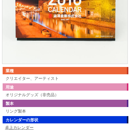
業種
クリエイター、アーティスト
用途
オリジナルグッズ（非売品）
製本
リング製本
カレンダーの形状
卓上カレンダー