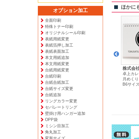
ほかに
オプション加工
全面印刷
特殊トナー印刷
オリジナルシール印刷
表紙用紙変更
表紙箔押し加工
表紙表面加工
本文用紙追加
本文用紙変更
のねこ 様
岡島 由紀子 様
エナ 様
株式会社
台紙用紙変更
ー
壁掛けカレンダー
壁掛けカレンダー
卓上カレ
台紙印刷
プ
月めくりタイプ
月めくりタイプ
月めくり
台紙合紙加工
A4サイズ
B4サイズ
B6サイ
台紙サイズ変更
台紙追加
リングカラー変更
セパレートリング
壁掛け用ハンガー追加
OPP袋
ミシン目加工
角丸加工
変形サイズ