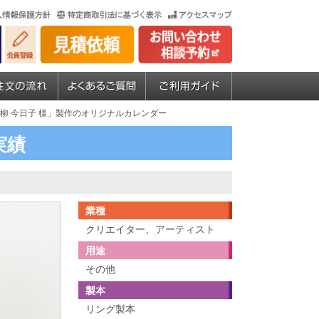
小柳 今日子 様」製作のオリジナルカレンダー
実績
業種
クリエイター、アーティスト
用途
その他
製本
リング製本