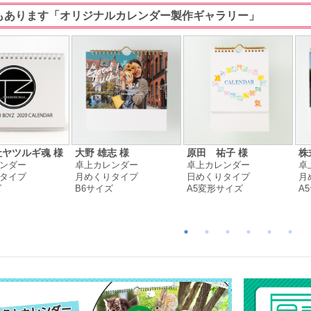
もあります「オリジナルカレンダー製作ギャラリー」
ヤツルギ魂 様
大野 雄志 様
原田 祐子 様
株
ンダー
卓上カレンダー
卓上カレンダー
卓
タイプ
月めくりタイプ
日めくりタイプ
月
ズ
B6サイズ
A5変形サイズ
A