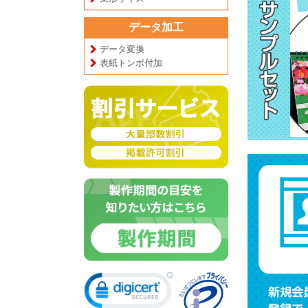
データ加工
データ変換
表紙トンボ付加