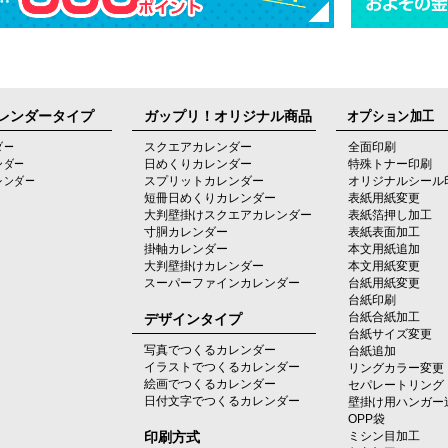
レンダータイプ
ガップリ！オリジナル商品
オプション加工
ダー
スクエアカレンダー
全面印刷
ンダー
日めくりカレンダー
特殊トナー印刷
レンダー
スプリットカレンダー
オリジナルシール
短冊日めくりカレンダー
表紙用紙変更
大判壁掛けスクエアカレンダー
表紙箔押し加工
寸胴カレンダー
表紙表面加工
掛軸カレンダー
本文用紙追加
大判壁掛けカレンダー
本文用紙変更
スーパーファインカレンダー
台紙用紙変更
台紙印刷
デザインタイプ
台紙合紙加工
台紙サイズ変更
写真でつくるカレンダー
台紙追加
イラストでつくるカレンダー
リングカラー変更
絵画でつくるカレンダー
セパレートリング
日付文字でつくるカレンダー
壁掛け用ハンガー
OPP袋
印刷方式
ミシン目加工