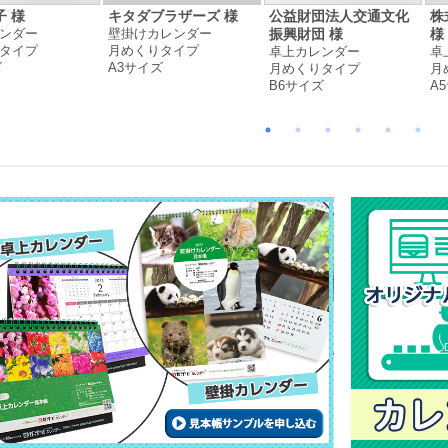
子 様
キタダブラザーズ 様
公益財団法人交通文化
株
ンダー
壁掛けカレンダー
振興財団 様
様
タイプ
月めくりタイプ
卓上カレンダー
卓
ズ
A3サイズ
月めくりタイプ
月
B6サイズ
A