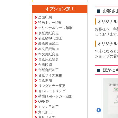
オプション加工
お客さ
全面印刷
オリジナル
特殊トナー印刷
オリジナルシール印刷
お客様へ一年
表紙用紙変更
しております
表紙箔押し加工
オリジナル
表紙表面加工
本文用紙追加
年末になると
本文用紙変更
ショップの看
台紙用紙変更
台紙印刷
台紙合紙加工
ほかに
台紙サイズ変更
台紙追加
リングカラー変更
セパレートリング
壁掛け用ハンガー追加
OPP袋
ミシン目加工
角丸加工
変形サイズ