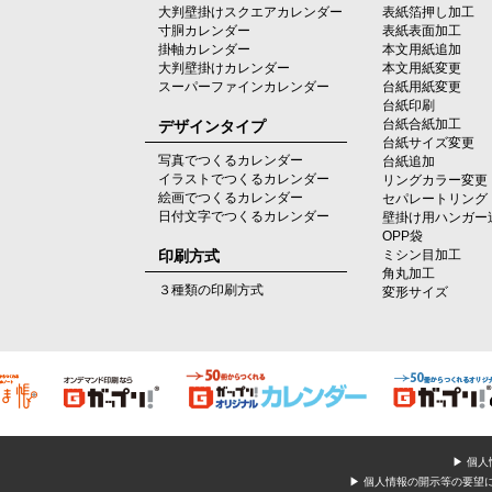
大判壁掛けスクエアカレンダー
表紙箔押し加工
寸胴カレンダー
表紙表面加工
掛軸カレンダー
本文用紙追加
大判壁掛けカレンダー
本文用紙変更
スーパーファインカレンダー
台紙用紙変更
台紙印刷
デザインタイプ
台紙合紙加工
台紙サイズ変更
写真でつくるカレンダー
台紙追加
イラストでつくるカレンダー
リングカラー変更
絵画でつくるカレンダー
セパレートリング
日付文字でつくるカレンダー
壁掛け用ハンガー
OPP袋
印刷方式
ミシン目加工
角丸加工
３種類の印刷方式
変形サイズ
▶ 個
▶ 個人情報の開示等の要望