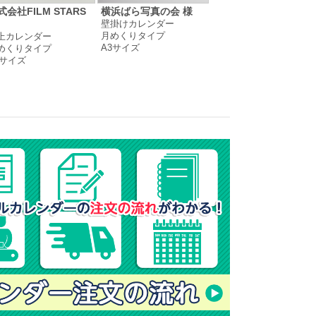
式会社FILM STARS
横浜ばら写真の会 様
株式会社ウィルハウジ
壁掛けカレンダー
ング 様
月めくりタイプ
上カレンダー
卓上カレンダー
A3サイズ
めくりタイプ
月めくりタイプ
5サイズ
B6サイズ