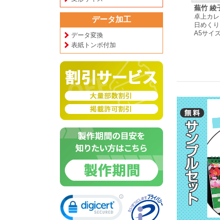
ティケー
合同会社 Mestilo 様
浅間学園 様
蕪竹 綾
卓上カレンダー
壁掛けカレンダー
卓上カレ
データ加工
月めくりタイプ
月めくりタイプ
日めくり
ー
A5サイズ
A3サイズ
A5サイ
プ
データ変換
表紙トンボ付加