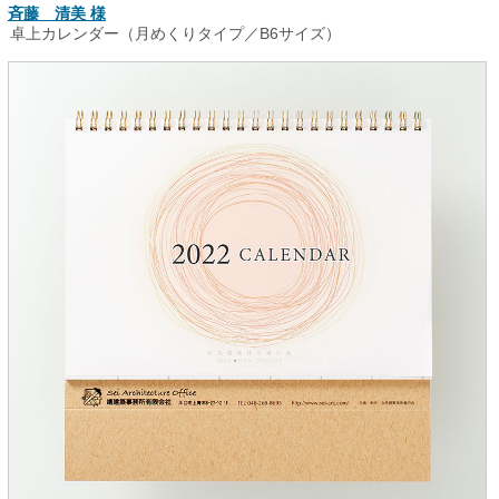
斉藤 清美 様
卓上カレンダー（月めくりタイプ／B6サイズ）