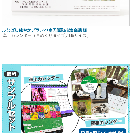
ふなばし健やかプラン21市民運動推進会議 様
卓上カレンダー（月めくりタイプ／B6サイズ）