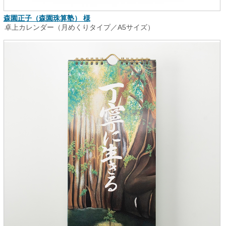
森園正子（森園珠算塾） 様
卓上カレンダー（月めくりタイプ／A5サイズ）