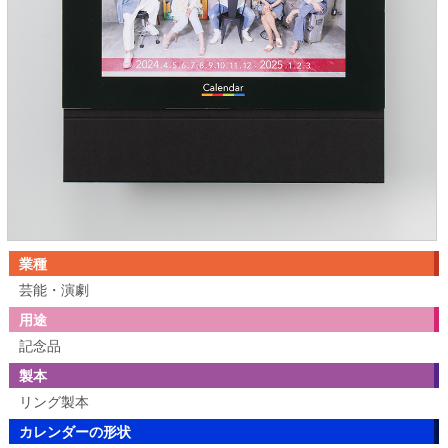
業種
芸能・演劇
用途
記念品
製本
リング製本
カレンダーの形状