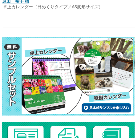
原田 祐子 様
卓上カレンダー（日めくりタイプ／A5変形サイズ）