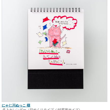
にゃじ川ぬっこ 様
卓上カレンダー（日めくりタイプ／A5変形サイズ）