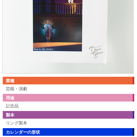
業種
芸能・演劇
用途
記念品
製本
リング製本
カレンダーの形状