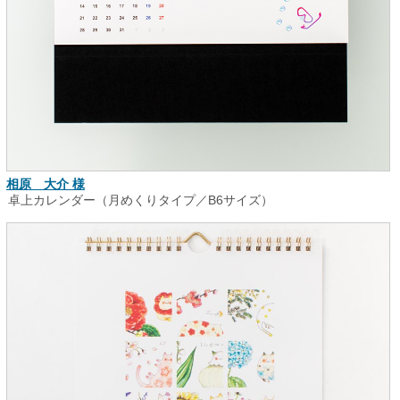
相原 大介 様
卓上カレンダー（月めくりタイプ／B6サイズ）