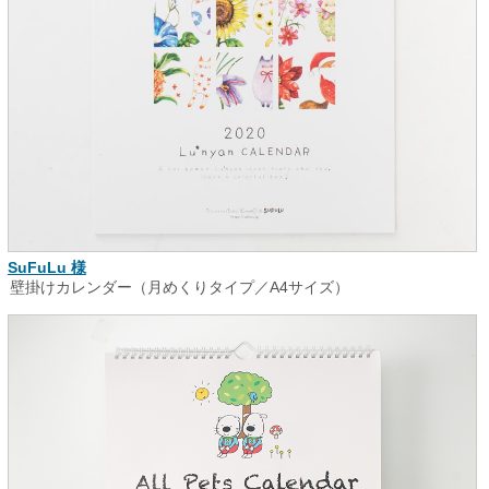
SuFuLu 様
壁掛けカレンダー（月めくりタイプ／A4サイズ）