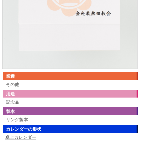
業種
その他
用途
記念品
製本
リング製本
カレンダーの形状
卓上カレンダー