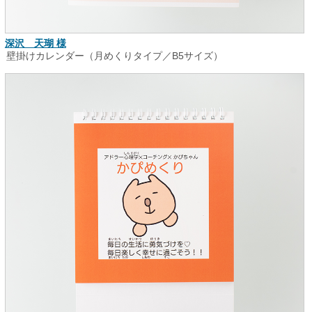
深沢 天瑚 様
壁掛けカレンダー（月めくりタイプ／B5サイズ）