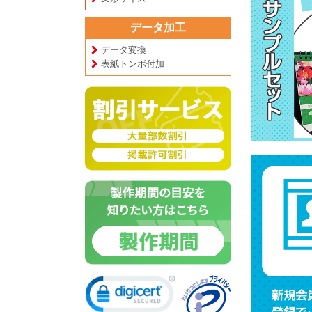
データ加工
データ変換
表紙トンボ付加