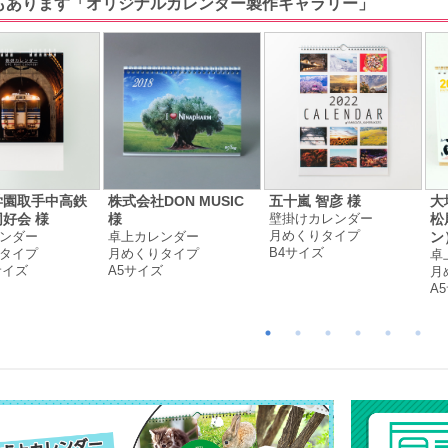
もあります「オリジナルカレンダー製作ギャラリー」
学園取手中高鉄
株式会社DON MUSIC
五十嵐 智彦 様
大
壁掛けカレンダー
好会 様
様
松
月めくりタイプ
ンダー
卓上カレンダー
ン
B4サイズ
タイプ
月めくりタイプ
卓
サイズ
A5サイズ
月
A