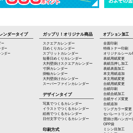
レンダータイプ
ガップリ！オリジナル商品
オプション加工
ダー
スクエアカレンダー
全面印刷
ンダー
日めくりカレンダー
特殊トナー印刷
レンダー
スプリットカレンダー
オリジナルシール
短冊日めくりカレンダー
表紙用紙変更
大判壁掛けスクエアカレンダー
表紙箔押し加工
寸胴カレンダー
表紙表面加工
掛軸カレンダー
本文用紙追加
大判壁掛けカレンダー
本文用紙変更
スーパーファインカレンダー
台紙用紙変更
台紙印刷
デザインタイプ
台紙合紙加工
台紙サイズ変更
写真でつくるカレンダー
台紙追加
イラストでつくるカレンダー
リングカラー変更
絵画でつくるカレンダー
セパレートリング
日付文字でつくるカレンダー
壁掛け用ハンガー
OPP袋
印刷方式
ミシン目加工