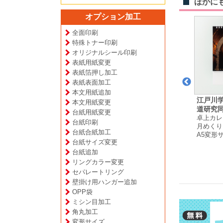
ほかに
オプション加工
全面印刷
特殊トナー印刷
オリジナルシール印刷
表紙用紙変更
表紙箔押し加工
表紙表面加工
本文用紙追加
 様
吉田 政市 様
高松 梢 様
江戸川
本文用紙変更
ダー
壁掛けカレンダー
壁掛けカレンダー
道研究同
台紙用紙変更
プ
月めくりタイプ
月めくりタイプ
卓上カレ
台紙印刷
A4サイズ
A4サイズ
月めくり
台紙合紙加工
A5変形
台紙サイズ変更
台紙追加
リングカラー変更
セパレートリング
壁掛け用ハンガー追加
OPP袋
ミシン目加工
角丸加工
変形サイズ