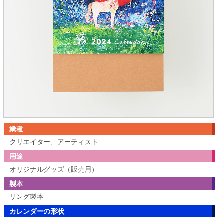
業種
クリエイター、アーティスト
用途
オリジナルグッズ（販売用）
製本
リング製本
カレンダーの形状