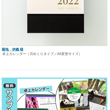
菊地 伊織 様
卓上カレンダー（月めくりタイプ／A5変形サイズ）