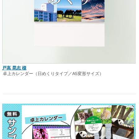
戸高 晃志 様
卓上カレンダー（日めくりタイプ／A5変形サイズ）