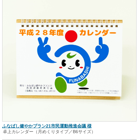
ふなばし健やかプラン21市民運動推進会議 様
卓上カレンダー（月めくりタイプ／B6サイズ）