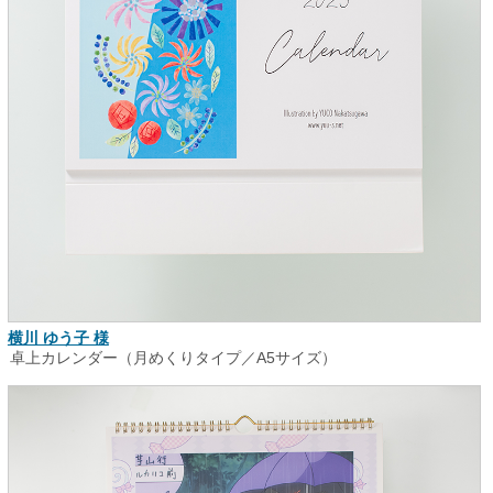
横川 ゆう子 様
卓上カレンダー（月めくりタイプ／A5サイズ）