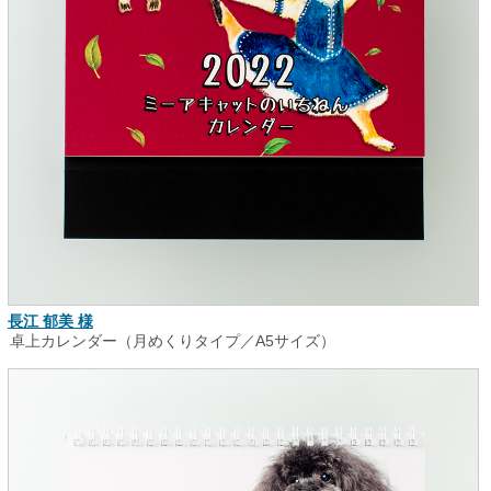
長江 郁美 様
卓上カレンダー（月めくりタイプ／A5サイズ）