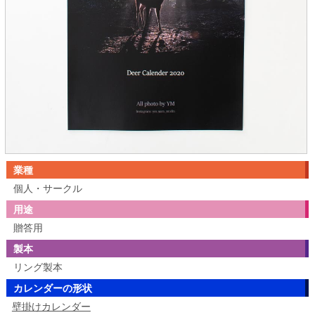
業種
個人・サークル
用途
贈答用
製本
リング製本
カレンダーの形状
壁掛けカレンダー