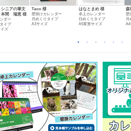
くシニアの筆文
Taco 様
はなとまめ 様
森
壁掛けカレンダー
卓上カレンダー
壁
本間 瑞恵 様
月めくりタイプ
日めくりタイプ
月
ンダー
A3サイズ
A5変形サイズ
A
タイプ
サイズ