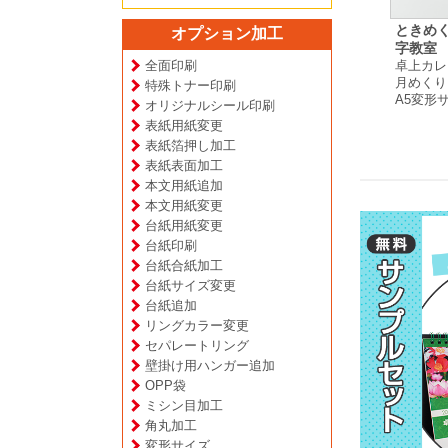
a 様
ぴよたぬき 様
Artcreator MAKEY 様
ときめ
オプション加工
ー
卓上カレンダー
卓上カレンダー
字教室 
プ
月めくりタイプ
月めくりタイプ
全面印刷
卓上カレ
A5サイズ
A5サイズ
月めくり
特殊トナー印刷
A5変形
オリジナルシール印刷
表紙用紙変更
表紙箔押し加工
表紙表面加工
本文用紙追加
本文用紙変更
台紙用紙変更
台紙印刷
台紙合紙加工
台紙サイズ変更
台紙追加
リングカラー変更
セパレートリング
壁掛け用ハンガー追加
OPP袋
ミシン目加工
角丸加工
変形サイズ