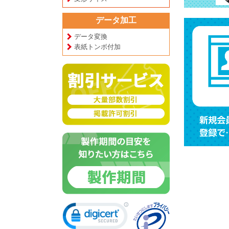
データ加工
データ変換
表紙トンボ付加