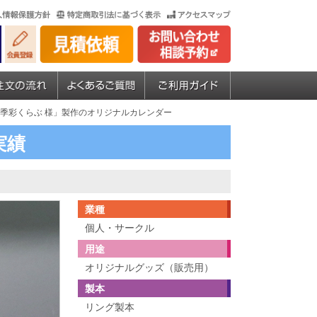
四季彩くらぶ 様」製作のオリジナルカレンダー
実績
業種
個人・サークル
用途
オリジナルグッズ（販売用）
製本
リング製本