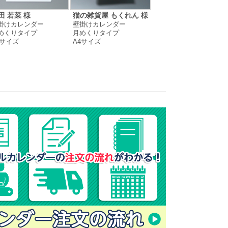
田 若菜 様
猫の雑貨屋 もくれん 様
エナ 様
掛けカレンダー
壁掛けカレンダー
卓上カレンダー
めくりタイプ
月めくりタイプ
月めくりタイプ
4サイズ
A4サイズ
B6サイズ