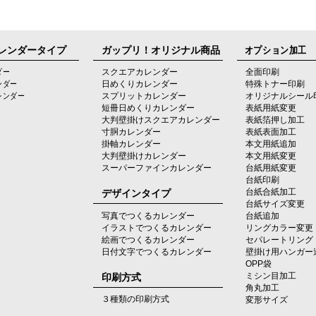
レンダータイプ
ガップリ！オリジナル商品
オプション加工
ダー
スクエアカレンダー
全面印刷
ンダー
日めくりカレンダー
特殊トナー印刷
レンダー
スプリットカレンダー
オリジナルシール
短冊日めくりカレンダー
表紙用紙変更
大判壁掛けスクエアカレンダー
表紙箔押し加工
寸胴カレンダー
表紙表面加工
掛軸カレンダー
本文用紙追加
大判壁掛けカレンダー
本文用紙変更
スーパーファインカレンダー
台紙用紙変更
台紙印刷
デザインタイプ
台紙合紙加工
台紙サイズ変更
写真でつくるカレンダー
台紙追加
イラストでつくるカレンダー
リングカラー変更
絵画でつくるカレンダー
セパレートリング
日付文字でつくるカレンダー
壁掛け用ハンガー
OPP袋
印刷方式
ミシン目加工
角丸加工
３種類の印刷方式
変形サイズ