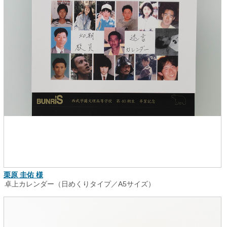
栗原 圭佑 様
卓上カレンダー（日めくりタイプ／A5サイズ）