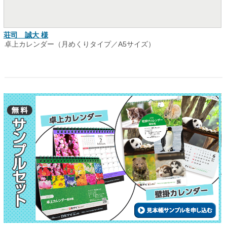
荘司 誠大 様
卓上カレンダー（月めくりタイプ／A5サイズ）